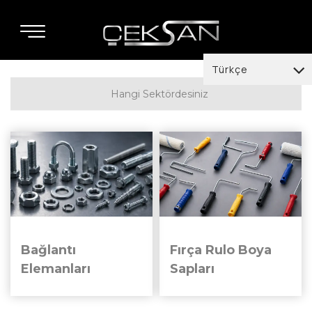
Türkçe
Hangi Sektördesiniz
Türkçe
English
Deutsch
italiano
español
العربية
Bağlantı
Fırça Rulo Boya
français
Elemanları
Sapları