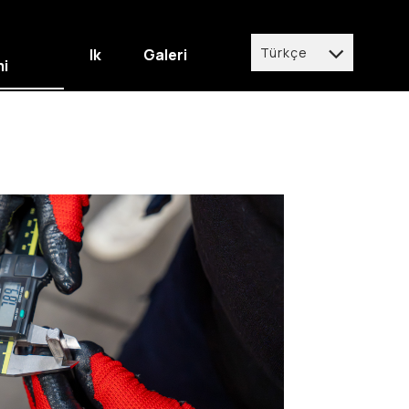
Türkçe
Ik
Galeri
mi
Türkçe
English
Deutsch
italiano
español
العربية
français