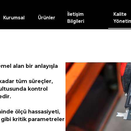
İletişim
Kalite
Kurumsal
Ürünler
Bilgileri
Yöneti
mel alan bir anlayışla
kadar tüm süreçler,
rultusunda kontrol
edir.
inde ölçü hassasiyeti,
gibi kritik parametreler