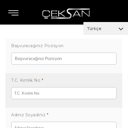
Türkçe
Türkçe
Başvuracağınız Pozisyon
English
Deutsch
italiano
T.C. Kimlik No
*
español
العربية
français
Adınız Soyadınız
*