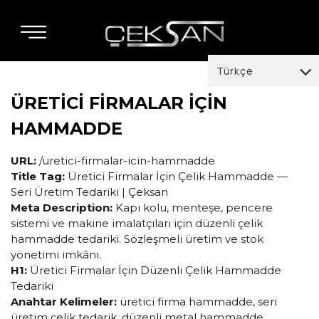
Türkçe
ÜRETİCİ FİRMALAR İÇİN
Türkçe
HAMMADDE
English
Deutsch
URL:
/uretici-firmalar-icin-hammadde
Title Tag:
Üretici Firmalar İçin Çelik Hammadde —
italiano
Seri Üretim Tedariki | Çeksan
Meta Description:
Kapı kolu, menteşe, pencere
español
sistemi ve makine imalatçıları için düzenli çelik
العربية
hammadde tedariki. Sözleşmeli üretim ve stok
yönetimi imkânı.
français
H1:
Üretici Firmalar İçin Düzenli Çelik Hammadde
Tedariki
Anahtar Kelimeler:
üretici firma hammadde, seri
üretim çelik tedarik, düzenli metal hammadde,