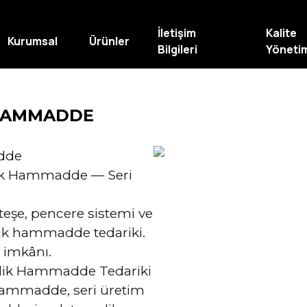
İletişim
Kalite
Kurumsal
Ürünler
Bilgileri
Yöneti
 HAMMADDE
adde
elik Hammadde — Seri
eşe, pencere sistemi ve
elik hammadde tedariki.
 imkânı.
Çelik Hammadde Tedariki
hammadde, seri üretim