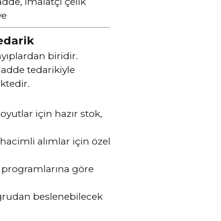
dde, imalatçı çelik
ye
edarik
ıplardan biridir.
adde tedarikiyle
ktedir.
yutlar için hazır stok,
acimli alımlar için özel
m programlarına göre
rudan beslenebilecek