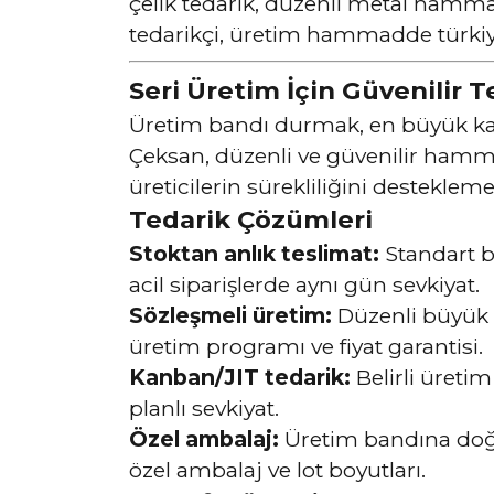
çelik tedarik, düzenli metal hamma
tedarikçi, üretim hammadde türki
Seri Üretim İçin Güvenilir T
Üretim bandı durmak, en büyük kay
Çeksan, düzenli ve güvenilir hamm
üreticilerin sürekliliğini destekleme
Tedarik Çözümleri
Stoktan anlık teslimat:
Standart bo
acil siparişlerde aynı gün sevkiyat.
Sözleşmeli üretim:
Düzenli büyük h
üretim programı ve fiyat garantisi.
Kanban/JIT tedarik:
Belirli üreti
planlı sevkiyat.
Özel ambalaj:
Üretim bandına doğ
özel ambalaj ve lot boyutları.