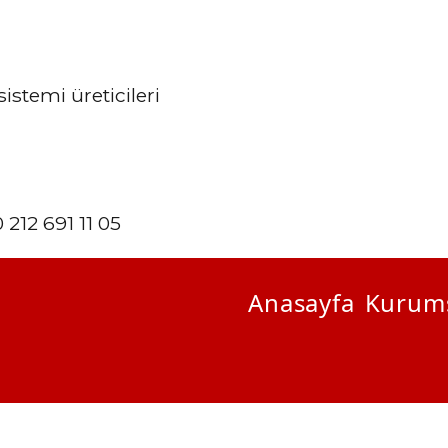
stemi üreticileri
i
 212 691 11 05
Anasayfa
Kurum