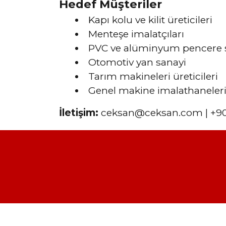
Hedef Müşteriler
Kapı kolu ve kilit üreticileri
Menteşe imalatçıları
PVC ve alüminyum pencere si
Otomotiv yan sanayi
Tarım makineleri üreticileri
Genel makine imalathaneler
İletişim:
ceksan@ceksan.com
| +90
Marchi Ajans