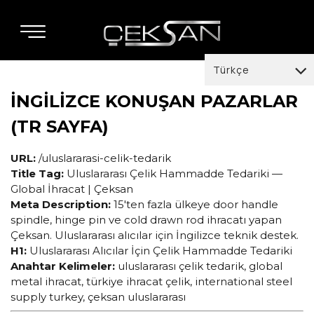
Türkçe
İNGİLİZCE KONUŞAN PAZARLAR
Türkçe
(TR SAYFA)
English
Deutsch
URL:
/uluslararasi-celik-tedarik
Title Tag:
Uluslararası Çelik Hammadde Tedariki —
italiano
Global İhracat | Çeksan
Meta Description:
15'ten fazla ülkeye door handle
español
spindle, hinge pin ve cold drawn rod ihracatı yapan
العربية
Çeksan. Uluslararası alıcılar için İngilizce teknik destek.
H1:
Uluslararası Alıcılar İçin Çelik Hammadde Tedariki
français
Anahtar Kelimeler:
uluslararası çelik tedarik, global
metal ihracat, türkiye ihracat çelik, international steel
supply turkey, çeksan uluslararası