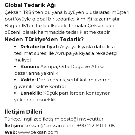
Global Tedarik Ağı
Çeksan, 1984'ten bu yana büyüyen uluslararası müşteri
portföyüyle global bir tedarikçi kimliği kazanmıştır.
Bugün 15'ten fazla ülkedeki firmalar Çeksan'dan
düzenli olarak hammadde tedarik etmektedir.
Neden Türkiye'den Tedarik?
Rekabetçi fiyat:
Asya'ya kıyasla daha kısa
teslimat süresi ile Avrupa'ya kıyasla rekabetçi
maliyet
Konum:
Avrupa, Orta Doğu ve Afrika
pazarlarına yakınlık
Kalite:
Dar tolerans, sertifikalı malzeme,
güvenilir kalite kontrol
Esneklik:
Küçük partilerden konteyner
yüklerine esneklik
İletişim Dilleri
Türkçe, İngilizce iletişim desteği mevcuttur.
İletişim:
ceksan@ceksan.com
| +90 212 691 11 05
Web:
www.ceksan.com