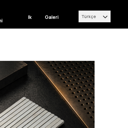
Türkçe
Ik
Galeri
mi
Türkçe
English
Deutsch
italiano
español
العربية
français