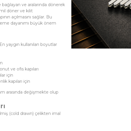
ine bağlayan ve aralarında dönerek
mil döner ve kilit
ının açılmasını sağlar. Bu
lzeme dayanımı büyük önem
. En yaygın kullanılan boyutlar
in
nut ve ofis kapıları
ar için
ik kapıları için
 mm arasında değişmekte olup
rı
lmiş (cold drawn) çelikten imal