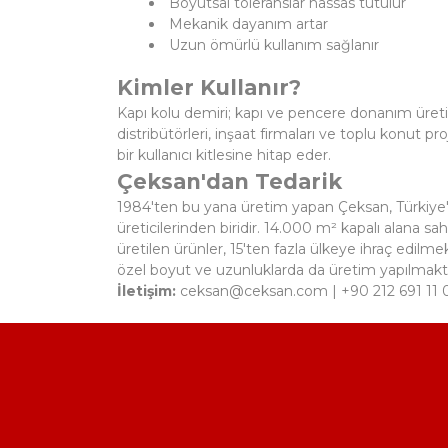
Boyutsal toleranslar hassas tutulur
Mekanik dayanım artar
Uzun ömürlü kullanım sağlanır
Kimler Kullanır?
Kapı kolu demiri; kapı ve pencere donanım üretici
distribütörleri, inşaat firmaları ve toplu konut p
bir kullanıcı kitlesine hitap eder.
Çeksan'dan Tedarik
1984'ten bu yana üretim yapan Çeksan, Türkiye'
üreticilerinden biridir. 14.000 m² kapalı alana s
üretilen ürünler, 15'ten fazla ülkeye ihraç edilmek
özel boyut ve uzunluklarda da üretim yapılmakta
İletişim:
ceksan@ceksan.com
| +90 212 691 11 