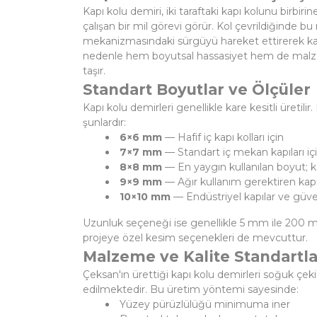
Kapı kolu demiri, iki taraftaki kapı kolunu birbir
çalışan bir mil görevi görür. Kol çevrildiğinde bu 
mekanizmasındaki sürgüyü hareket ettirerek kap
nedenle hem boyutsal hassasiyet hem de ma
taşır.
Standart Boyutlar ve Ölçüler
Kapı kolu demirleri genellikle kare kesitli üretilir
şunlardır:
6×6 mm
— Hafif iç kapı kolları için
7×7 mm
— Standart iç mekan kapıları iç
8×8 mm
— En yaygın kullanılan boyut; ko
9×9 mm
— Ağır kullanım gerektiren kapıl
10×10 mm
— Endüstriyel kapılar ve güvenl
Uzunluk seçeneği ise genellikle 5 mm ile 200
projeye özel kesim seçenekleri de mevcuttur.
Malzeme ve Kalite Standartla
Çeksan'ın ürettiği kapı kolu demirleri soğuk çeki
edilmektedir. Bu üretim yöntemi sayesinde:
Yüzey pürüzlülüğü minimuma iner