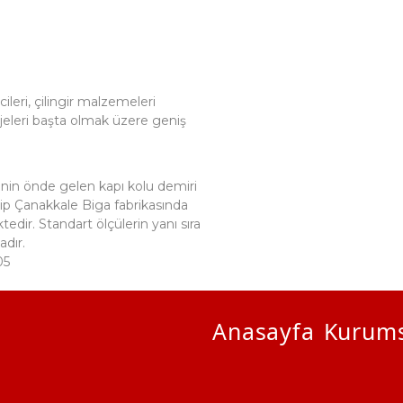
leri, çilingir malzemeleri
rojeleri başta olmak üzere geniş
nin önde gelen kapı kolu demiri
ahip Çanakkale Biga fabrikasında
tedir. Standart ölçülerin yanı sıra
dır.
05
Anasayfa
Kurums