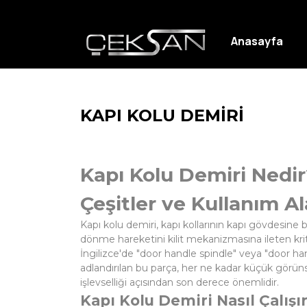
Anasayfa
KAPI KOLU DEMİRİ
Kapı Kolu Demiri Nedir
Çeşitler ve Kullanım Al
Kapı kolu demiri, kapı kollarının kapı gövdesine
dönme hareketini kilit mekanizmasına ileten krit
İngilizce'de "door handle spindle" veya "door ha
adlandırılan bu parça, her ne kadar küçük görün
işlevselliği açısından son derece önemlidir.
Kapı Kolu Demiri Nasıl Çalışı