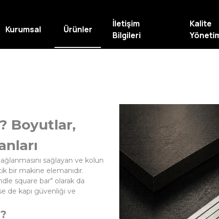
İletişim
Kalite
Kurumsal
Ürünler
Bilgileri
Yöneti
? Boyutlar,
anları
 bağlanmasını sağlayan ve kolun
ik bir makine elemanıdır.
ndle square bar" olarak da
se de kapı güvenliği ve
r?